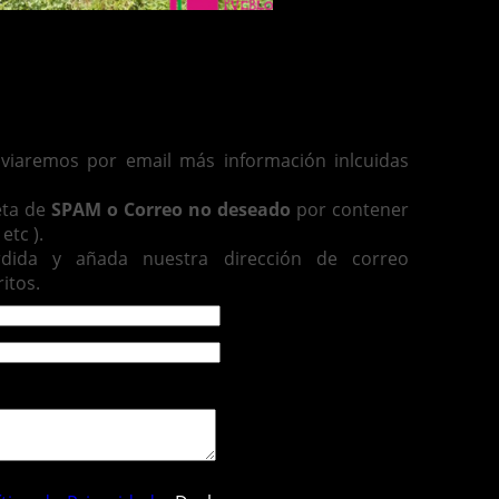
enviaremos por email más información inlcuidas
eta de
SPAM o Correo no deseado
por contener
etc ).
rdida y añada nuestra dirección de correo
itos.