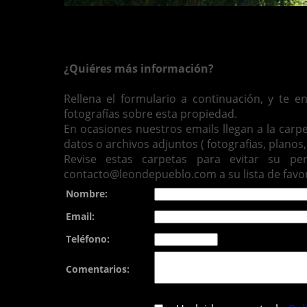
¿Quiéres más información?
Rellena el formulario a continuación, y te 
fotografías sobre esta propiedad.
En ocasiones nuestros emails llegan a la carp
datos o archivos adjuntos ( fotografias, planos, 
Revise estas carpetas para evitar su pe
contacto@leondepueblo.com a su lista de favor
Nombre:
Email:
Teléfono:
Comentarios: