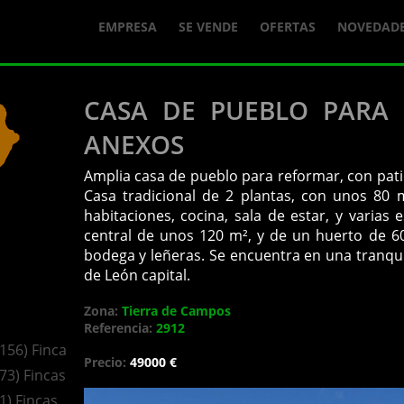
EMPRESA
SE VENDE
OFERTAS
NOVEDAD
CASA DE PUEBLO PARA 
ANEXOS
Amplia casa de pueblo para reformar, con patio
Casa tradicional de 2 plantas, con unos 80
habitaciones, cocina, sala de estar, y varias
central de unos 120 m², y de un huerto de 6
bodega y leñeras. Se encuentra en una tranquila
de León capital.
Zona:
Tierra de Campos
Referencia:
2912
(156) Fincas
Precio:
49000 €
(73) Fincas
(1) Fincas