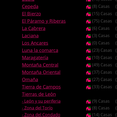
Cepeda
(8) Casas
El Bierzo
(15) Casas
El Páramo y Riberas
(75) Casas
La Cabrera
(6) Casas
Laciana
(3) Casas
Los Ancares
(0) Casas
Luna la comarca
(23) Casas
Maragatería
(10) Casas
Montaña Central
(49) Casas
Montaña Oriental
(37) Casas
Omaña
(27) Casas
Tierra de Campos
(33) Casas
Tierras de León
- León y su periferia
(9) Casas
- Zona del Torío
(8) Casas
- Zona del Condado
(14) Casas