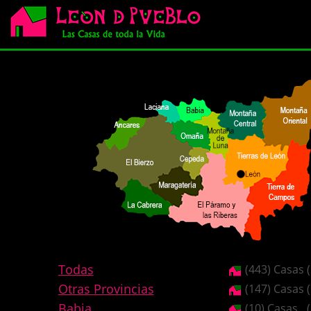
Todas
(443) Casas
Otras Provincias
(147) Casas
Babia
(10) Casas