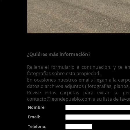
¿Quiéres más información?
Rellena el formulario a continuación, y te 
fotografías sobre esta propiedad.
En ocasiones nuestros emails llegan a la carp
datos o archivos adjuntos ( fotografias, planos, 
Revise estas carpetas para evitar su pe
contacto@leondepueblo.com a su lista de favor
Nombre:
Email:
Teléfono: