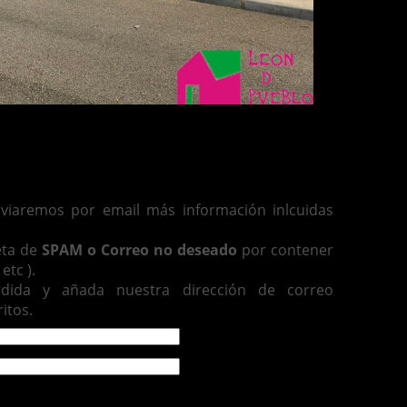
enviaremos por email más información inlcuidas
eta de
SPAM o Correo no deseado
por contener
etc ).
rdida y añada nuestra dirección de correo
itos.