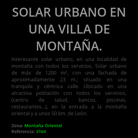
SOLAR URBANO EN
UNA VILLA DE
MONTAÑA.
Interesante solar urbano, en una localidad de
montaña con todos los servicios. Solar urbano
de más de 1200 m², con una fachada de
aproximadamente 23 m.; situado en una
tranquila y céntrica calle. Ubicado en una
atractiva población con todos los servicios,
(centro de salud, bancos, piscinas,
restaurantes...), en la entrada a la montaña
oriental y a unos 50 km. de León.
Zona:
Montaña Oriental
Referencia:
3164