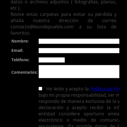
datos o archivos adjuntos ( fotografias, planos,
etc ).
Revise estas carpetas para evitar su perdida y
añada nuestra dirección de correo
contacto@leondepueblo.com a su lista de
favoritos.
Nombre:
Email:
Teléfono:
Comentarios:
He leido y acepto la
Política de Priva
bajo mi propia responsabilidad, ser mayo
respondo de manera exclusiva de la vera
declaración y acepto recibir la infor
entidad considere oportuno enviarm
electrónico o medio de comunicació
equivalente. (Es posible darse de baj