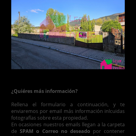
¿Quiéres más información?
Rellena el formulario a continuación, y te
enviaremos por email más información inlcuidas
fotografías sobre esta propiedad.
En ocasiones nuestros emails llegan a la carpeta
de
SPAM o Correo no deseado
por contener