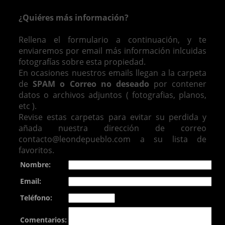
¿Quiéres más información?
Rellena el formulario a continuación, y te
enviaremos por email más información inlcuidas
fotografías sobre esta propiedad.
En ocasiones nuestros emails llegan a la carpeta
de
SPAM o Correo no deseado
por contener
datos o archivos adjuntos ( fotografias, planos,
etc ).
Revise estas carpetas para evitar su perdida y
añada nuestra dirección de correo
contacto@leondepueblo.com a su lista de
favoritos.
Nombre:
Email:
Teléfono:
Comentarios: