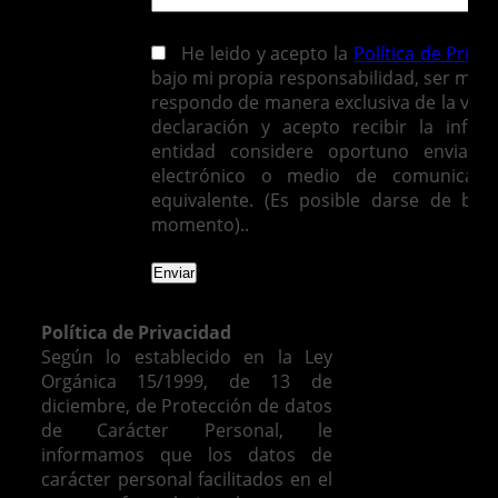
He leido y acepto la
Política de Priva
bajo mi propia responsabilidad, ser mayo
respondo de manera exclusiva de la vera
declaración y acepto recibir la infor
entidad considere oportuno enviarm
electrónico o medio de comunicació
equivalente. (Es posible darse de baj
momento)..
Política de Privacidad
Según lo establecido en la Ley
Orgánica 15/1999, de 13 de
diciembre, de Protección de datos
de Carácter Personal, le
informamos que los datos de
carácter personal facilitados en el