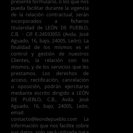
presente formulario, o los que nos
pueda facilitar durante la vigencia
de la relación contractual, serán
incorporados a ficheros
titularidad de LEÓN DE PUEBLO,
C.B. - CIF E-24593055 (Avda. José
Aguado, 16, bajo, 24005, León). La
finalidad de los mismos es el
control y gestión de nuestros
Clientes, la relación con los
mismos, y de los servicios que les
prestamos.
Los derechos de
acceso, rectificación, cancelación
u oposición, podrán ejercitarse
mediante escrito dirigido a LEÓN
DE PUEBLO, C.B., Avda. José
Aguado, 16, bajo, 24005, León,
email:
contacto@leondepueblo.com
La
información que nos facilite sobre
sus datos, solo será utilizada para