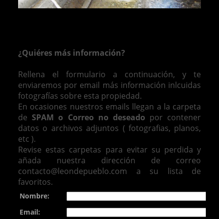
¿Quiéres más información?
Rellena el formulario a continuación, y te
enviaremos por email más información inlcuidas
fotografías sobre esta propiedad.
En ocasiones nuestros emails llegan a la carpeta
de
SPAM o Correo no deseado
por contener
datos o archivos adjuntos ( fotografias, planos,
etc ).
Revise estas carpetas para evitar su perdida y
añada nuestra dirección de correo
contacto@leondepueblo.com a su lista de
favoritos.
Nombre:
Email: