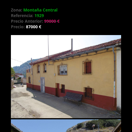
Zona:
Montaña Central
Referencia:
1929
Precio Anterior:
99000 €
Precio:
87000 €