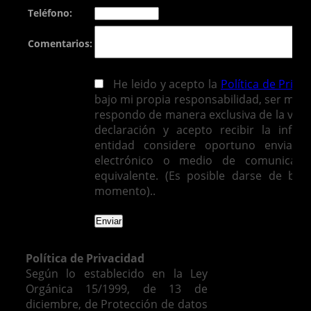
Teléfono:
Comentarios:
He leido y acepto la
Política de Priva
bajo mi propia responsabilidad, ser mayo
respondo de manera exclusiva de la vera
declaración y acepto recibir la infor
entidad considere oportuno enviarm
electrónico o medio de comunicació
equivalente. (Es posible darse de baj
momento)..
Política de Privacidad
Según lo establecido en la Ley
Orgánica 15/1999, de 13 de
diciembre, de Protección de datos