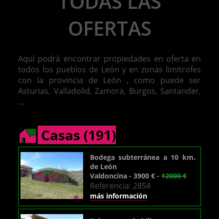
TODAS LAS
OFERTAS
Aquí podrá encontrar propiedades en oferta en
todos los pueblos de León y en zonas limitrofes
con la provincia de León , como puede ser
Asturias, Valladolid, Zamora, Burgos, Santander,
...
Casas (191)
Bodega subterránea a 10 km.
de León
Valdoncina - 3900 € -
12000 €
Referencia: 2854
más información