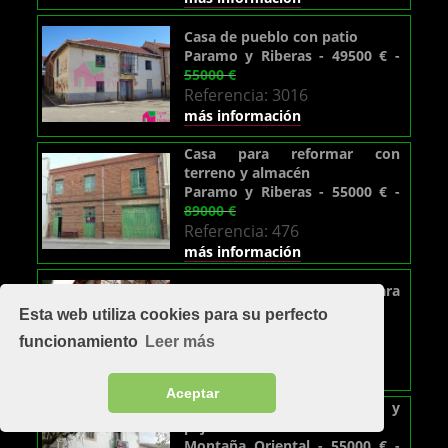
Casa de pueblo con patio
Paramo y Riberas - 49500 € -
55000 €
Referencia: 3016
más información
Casa para reformar con
terreno y almacén
Paramo y Riberas - 55000 € -
89000 €
Referencia: 476
más información
Casona de piedra para
rehabilitar en Luna
Esta web utiliza cookies para su perfecto
Luna - 55000 € -
95000 €
funcionamiento
Leer más
Referencia: 942
más información
Aceptar
Casa de piedra con patio y
pajar
Montaña Oriental - 55000 € -