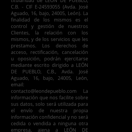
titularidad de LEÓN DE PUEBLO,
C.B. - CIF E-24593055 (Avda. José
Aguado, 16, bajo, 24005, León). La
finalidad de los mismos es el
control y gestión de nuestros
Clientes, la relación con los
mismos, y de los servicios que les
prestamos.
Los derechos de
acceso, rectificación, cancelación
u oposición, podrán ejercitarse
mediante escrito dirigido a LEÓN
DE PUEBLO, C.B., Avda. José
Aguado, 16, bajo, 24005, León,
email:
contacto@leondepueblo.com
La
información que nos facilite sobre
sus datos, solo será utilizada para
el envío de nuestra propia
información confidencial y no será
cedida o vendida a ninguna otra
empresa, ajena a LEÓN DE