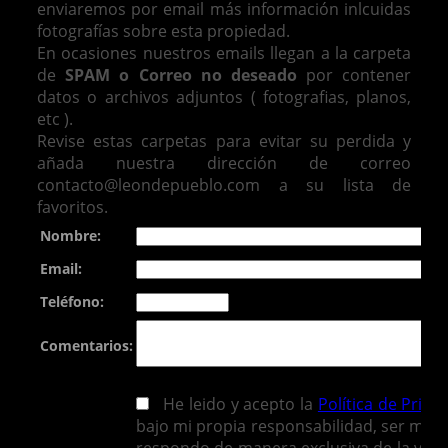
enviaremos por email más información inlcuidas
fotografías sobre esta propiedad.
En ocasiones nuestros emails llegan a la carpeta
de
SPAM o Correo no deseado
por contener
datos o archivos adjuntos ( fotografias, planos,
etc ).
Revise estas carpetas para evitar su perdida y
añada nuestra dirección de correo
contacto@leondepueblo.com a su lista de
favoritos.
Nombre:
Email:
Teléfono:
Comentarios:
He leido y acepto la
Política de Priva
bajo mi propia responsabilidad, ser mayo