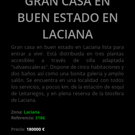
GRAN CASA EN
BUEN ESTADO EN
LACIANA
Gran casa en buen estado en Laciana lista para
entrar a vivir. Está distribuida en tres plantas
accesibles a través de silla adaptada
"salvaescaleras". Dispone de cinco habitaciones y
dos baños así como una bonita galeria y amplio
salón. Se encuentra en una localidad con todos
los servicios, a pocos km. de la estación de esquí
de Leitariegos, y en plena reserva de la biosfera
de Laciana.
Zona:
Laciana
Referencia:
3186
Precio:
180000 €