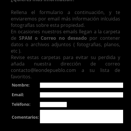
Rellena el formulario a continuación, y te
enviaremos por email más información inlcuidas
fotografías sobre esta propiedad.
En ocasiones nuestros emails llegan a la carpeta
de
SPAM o Correo no deseado
por contener
datos o archivos adjuntos ( fotografias, planos,
etc ).
Revise estas carpetas para evitar su perdida y
añada nuestra dirección de correo
contacto@leondepueblo.com a su lista de
favoritos.
Nombre:
Email:
Teléfono:
Comentarios: