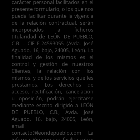
carácter personal facilitados en el
presente formulario, o los que nos
pueda facilitar durante la vigencia
de la relación contractual, serán
incorporados a ficheros
titularidad de LEÓN DE PUEBLO,
C.B. - CIF E-24593055 (Avda. José
Aguado, 16, bajo, 24005, León). La
finalidad de los mismos es el
control y gestión de nuestros
Clientes, la relación con los
mismos, y de los servicios que les
prestamos.
Los derechos de
acceso, rectificación, cancelación
u oposición, podrán ejercitarse
mediante escrito dirigido a LEÓN
DE PUEBLO, C.B., Avda. José
Aguado, 16, bajo, 24005, León,
email:
contacto@leondepueblo.com
La
información que nos facilite sobre