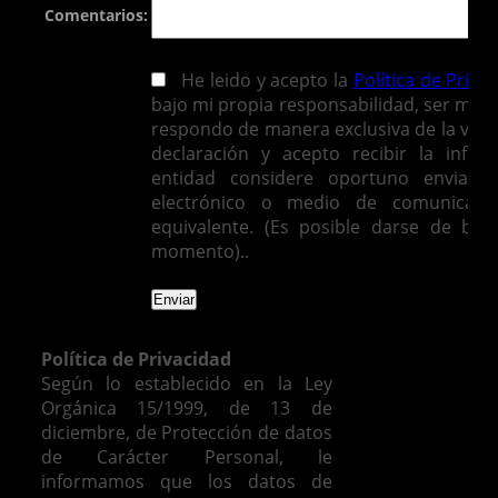
Comentarios:
He leido y acepto la
Política de Priva
bajo mi propia responsabilidad, ser mayo
respondo de manera exclusiva de la vera
declaración y acepto recibir la infor
entidad considere oportuno enviarm
electrónico o medio de comunicació
equivalente. (Es posible darse de baj
momento)..
Política de Privacidad
Según lo establecido en la Ley
Orgánica 15/1999, de 13 de
diciembre, de Protección de datos
de Carácter Personal, le
informamos que los datos de