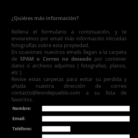
¿Quiéres más información?
Rellena el formulario a continuación, y te
enviaremos por email más información inlcuidas
fotografías sobre esta propiedad.
En ocasiones nuestros emails llegan a la carpeta
de
SPAM o Correo no deseado
por contener
datos o archivos adjuntos ( fotografias, planos,
etc ).
Revise estas carpetas para evitar su perdida y
añada nuestra dirección de correo
contacto@leondepueblo.com a su lista de
favoritos.
Nombre:
Email:
Teléfono: