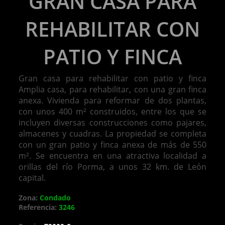
GRAN CASA PARA
REHABILITAR CON
PATIO Y FINCA
Gran casa para rehabilitar con patio y finca
Amplia casa, para rehabilitar, con una gran finca
anexa. Vivienda para reformar de dos plantas,
con unos 400 m² construidos, entre los que se
incluyen diversas construcciones como pajares,
almacenes y cuadras. La propiedad se completa
con un gran patio y finca anexa de más de 550
m². Se encuentra en una atractiva localidad a
orillas del río Porma, a unos 32 km. de León
capital.
Zona:
Condado
Referencia:
3246