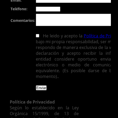
Email:
Teléfono:
Comentarios:
He leido y acepto la
Política de Priva
bajo mi propia responsabilidad, ser mayo
respondo de manera exclusiva de la vera
declaración y acepto recibir la infor
entidad considere oportuno enviarm
electrónico o medio de comunicació
equivalente. (Es posible darse de baj
momento)..
Política de Privacidad
Según lo establecido en la Ley
Orgánica 15/1999, de 13 de