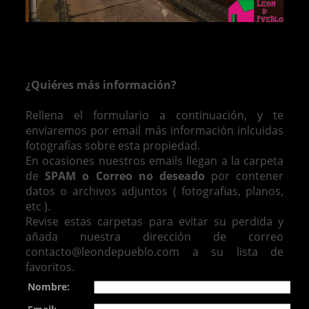
¿Quiéres más información?
Rellena el formulario a continuación, y te
enviaremos por email más información inlcuidas
fotografías sobre esta propiedad.
En ocasiones nuestros emails llegan a la carpeta
de
SPAM o Correo no deseado
por contener
datos o archivos adjuntos ( fotografias, planos,
etc ).
Revise estas carpetas para evitar su perdida y
añada nuestra dirección de correo
contacto@leondepueblo.com a su lista de
favoritos.
Nombre: