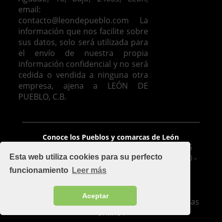
email:
contacto@leondepueblo.com
La
información que nos facilite sobre
sus datos, solo será utilizada para
el envío de nuestra propia
información confidencial y no será
cedida o vendida a ninguna otra
empresa, ajena a LEÓN DE
PUEBLO, C.B.
Venta de casas en León
Conoce los Pueblos y comarcas de León
León De Pueblo, C.B. - Avda. José Aguado 16
Esta web utiliza cookies para su perfecto
Bajo, 24005, León - mapa - Móvil: 626 425 510 -
Oficina: 987 100 977 - Fax 987 209 283
funcionamiento
Leer más
contacto@leondepueblo.com
-
Aviso legal
Implementado por
Cuadruple.com
.
Aceptar
Soluciones de diseño de páginas web y Tiendas
Online .