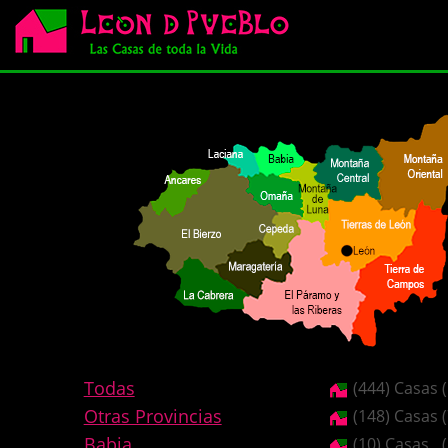
Todas
(444) Casas
Otras Provincias
(148) Casas
Babia
(10) Casas