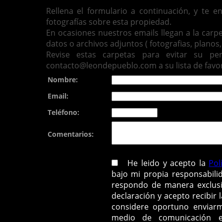
Rellena el formulario a continuación, y te 
fotografías sobre esta propiedad.
En ocasiones nuestros emails llegan a la carp
datos o archivos adjuntos ( fotografias, planos, 
Revise estas carpetas para evitar su pe
contacto@leondepueblo.com a su lista de favor
Nombre:
Email:
Teléfono:
Comentarios:
He leido y acepto la
Pol
bajo mi propia responsabili
respondo de manera exclusi
declaración y acepto recibir 
considere oportuno enviarm
medio de comunicación ele