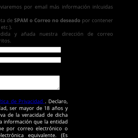
enviaremos por email más información inlcuidas
eta de
SPAM o Correo no deseado
por contener
etc ).
rdida y añada nuestra dirección de correo
itos.
ítica de Privacidad
. Declaro,
dad, ser mayor de 18 años y
va de la veracidad de dicha
la información que la entidad
e por correo electrónico o
ctrónica equivalente. (Es