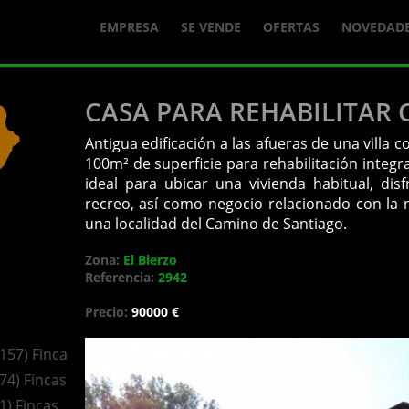
EMPRESA
SE VENDE
OFERTAS
NOVEDAD
CASA PARA REHABILITAR
Antigua edificación a las afueras de una villa 
100m² de superficie para rehabilitación integ
ideal para ubicar una vivienda habitual, di
recreo, así como negocio relacionado con la 
una localidad del Camino de Santiago.
Zona:
El Bierzo
Referencia:
2942
Precio:
90000 €
(157) Fincas
(74) Fincas
(1) Fincas