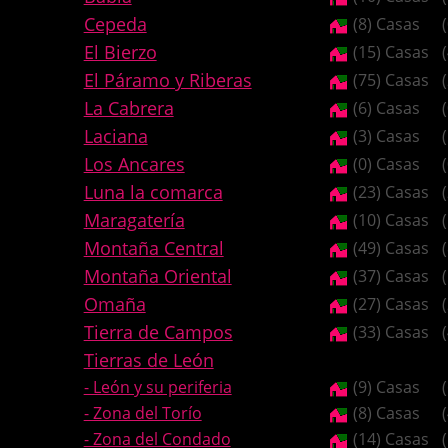
Cepeda
(8) Casas
El Bierzo
(15) Casas
El Páramo y Riberas
(75) Casas
La Cabrera
(6) Casas
Laciana
(3) Casas
Los Ancares
(0) Casas
Luna la comarca
(23) Casas
Maragatería
(10) Casas
Montaña Central
(49) Casas
Montaña Oriental
(37) Casas
Omaña
(27) Casas
Tierra de Campos
(33) Casas
Tierras de León
- León y su periferia
(9) Casas
- Zona del Torío
(8) Casas
- Zona del Condado
(14) Casas