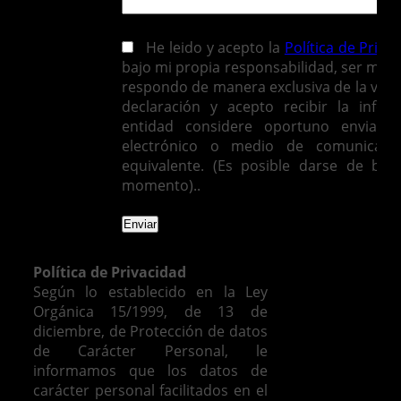
He leido y acepto la
Política de Priva
bajo mi propia responsabilidad, ser mayo
respondo de manera exclusiva de la vera
declaración y acepto recibir la infor
entidad considere oportuno enviarm
electrónico o medio de comunicació
equivalente. (Es posible darse de baj
momento)..
Política de Privacidad
Según lo establecido en la Ley
Orgánica 15/1999, de 13 de
diciembre, de Protección de datos
de Carácter Personal, le
informamos que los datos de
carácter personal facilitados en el