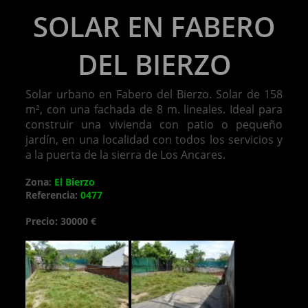
SOLAR EN FABERO
DEL BIERZO
Solar urbano en Fabero del Bierzo. Solar de 158
m², con una fachada de 8 m. lineales. Ideal para
construir una vivienda con patio o pequeño
jardín, en una localidad con todos los servicios y
a la puerta de la sierra de Los Ancares.
Zona:
El Bierzo
Referencia:
0477
Precio: 30000 €