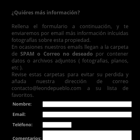
¿Quiéres más información?
Rellena el formulario a continuación, y te
enviaremos por email más información inlcuidas
fotografías sobre esta propiedad.
En ocasiones nuestros emails llegan a la carpeta
de
SPAM o Correo no deseado
por contener
datos o archivos adjuntos ( fotografias, planos,
etc ).
Revise estas carpetas para evitar su perdida y
añada nuestra dirección de correo
contacto@leondepueblo.com a su lista de
favoritos.
Nombre:
Email:
Teléfono:
Comentarios: